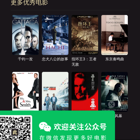
更多优秀电影
千钧一发
忠犬八公的故事
指环王3：王者
东京奏鸣曲
无敌
史密斯夫妇
极速车王
猎杀红色十月
窃听风暴