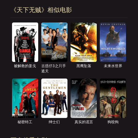
《天下无贼》相似电影
被解救的姜戈
古惑仔3之只手
黑鹰坠落
未来水世界
遮天
秘密特工
绅士们
真实的谎言
狗咬狗