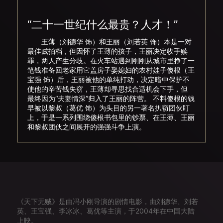
“二十一世纪什么最贵？人才！”
王薄（刘德华 饰）和王丽（刘若英 饰）本是一对
最佳贼拍档，但因怀了王薄的孩子，王丽决定收手赎
罪，两人产生分歧。在火车站遇到刚刚从城市里挣了一
笔钱准备回老家用它盖房子娶媳妇的农村娃子傻根（王
宝强 饰）后，王丽被他的单纯打动，决定暗中保护不
使他的辛苦钱失窃，王薄却寻思找合适机会下手，但
最终因为“夫妻情深”归入了王丽的阵营。 不料傻根的钱
早被以黎叔（葛优 饰）为头目的另一著名扒窃团伙盯
上，于是一系列围绕傻根书包里的钞票、在王薄、王丽
和黎叔团伙之间展开的强强斗争上演。
《天下无贼》是由冯小刚导演的剧情电影，由刘德华、刘若
英、王宝强、李冰冰、葛优等主演，于2004年在中国大陆
上映。