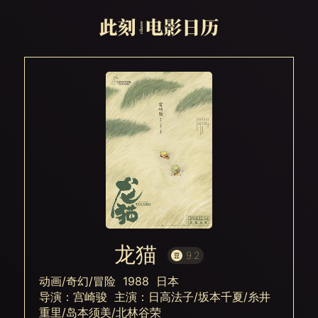
龙猫
9.2
动画/奇幻/冒险 1988 日本
导演：宫崎骏 主演：日高法子/坂本千夏/糸井
重里/岛本须美/北林谷荣