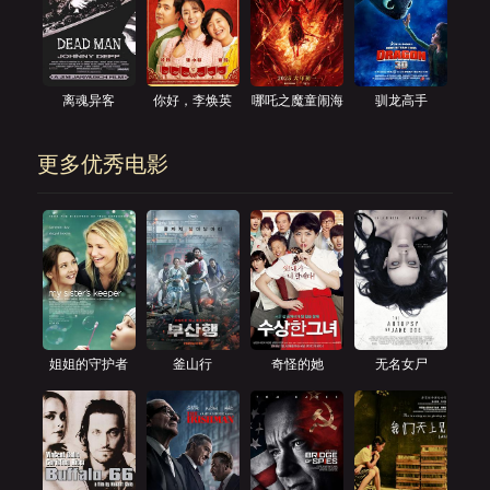
离魂异客
你好，李焕英
哪吒之魔童闹海
驯龙高手
更多优秀电影
姐姐的守护者
釜山行
奇怪的她
无名女尸