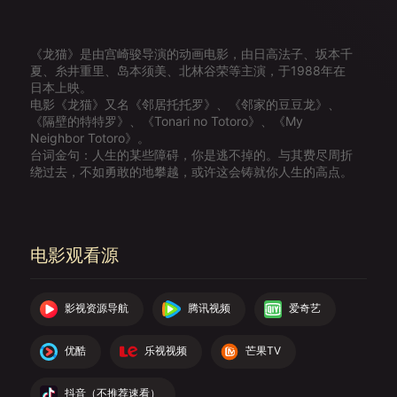
《龙猫》是由宫崎骏导演的动画电影，由日高法子、坂本千
夏、糸井重里、岛本须美、北林谷荣等主演，于1988年在
日本上映。
电影《龙猫》又名《邻居托托罗》、《邻家的豆豆龙》、
《隔壁的特特罗》、《Tonari no Totoro》、《My
Neighbor Totoro》。
台词金句：人生的某些障碍，你是逃不掉的。与其费尽周折
绕过去，不如勇敢的地攀越，或许这会铸就你人生的高点。
电影观看源
影视资源导航
腾讯视频
爱奇艺
优酷
乐视视频
芒果TV
抖音（不推荐速看）