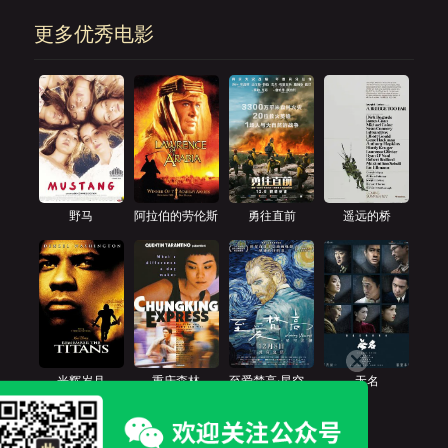
更多优秀电影
野马
阿拉伯的劳伦斯
勇往直前
遥远的桥
光辉岁月
重庆森林
至爱梵高·星空
无名
之谜