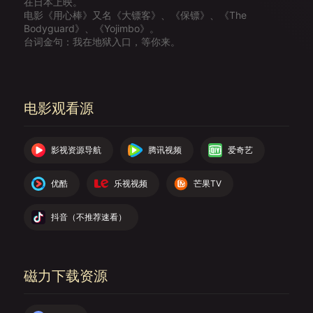
在日本上映。
电影《用心棒》又名《大镖客》、《保镖》、《The
Bodyguard》、《Yojimbo》。
台词金句：我在地狱入口，等你来。
电影观看源
影视资源导航
腾讯视频
爱奇艺
优酷
乐视视频
芒果TV
抖音（不推荐速看）
磁力下载资源