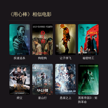
《用心棒》相似电影
疾速追杀
狗咬狗
让子弹飞
秘密特工
师父
釜山行
悬崖之上
黑客帝国3：矩
阵革命