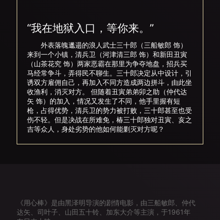
“我在地狱入口，等你来。”
外表落魄邋遢的浪人武士三十郎（三船敏郎 饰）
来到一个小镇，清兵卫（河津清三郎 饰）和新田丑寅
（山茶花究 饰）两家恶霸在那里为争夺地盘，招兵买
马经常争斗，弄得民不聊生。三十郎决定从中设计，引
诱双方雇佣自己，再加入不同方造成两边拼斗，由此坐
收渔利，消灭对方。 但随着丑寅弟弟卯之助（仲代达
矢 饰）的加入，情况又发生了不同，他手里握有短
枪，占得优势，清兵卫的势力被打败，三十郎甚至也受
伤不轻。但是决战在所难免，椿三十郎独对丑寅、亥之
吉等众人，身处劣势的他如何能剿灭对方呢？
《用心棒》是由黑泽明导演的剧情电影，由三船敏郎、仲代
达矢、司叶子、山田五十铃、加东大介等主演，于1961年