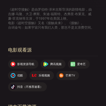
《超时空接触》是由罗伯特·泽米吉斯导演的剧情电影，由
吉娜·马隆、大卫·摩斯、朱迪·福斯特、杰弗里·布莱克、威
廉·菲克纳等主演，于1997年在美国上映。
电影《超时空接触》又名《接触未来》、《接触》。
台词金句：如果宇宙只有我们人类，那岂不是太浪费空间。
电影观看源
影视资源导航
腾讯视频
爱奇艺
优酷
乐视视频
芒果TV
抖音（不推荐速看）