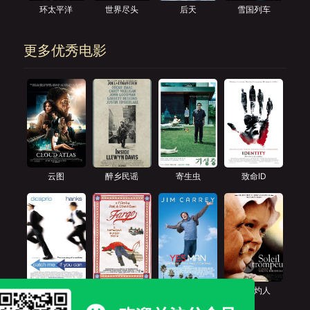
环太平洋
世界尽头
后天
雪国列车
更多优秀电影
云图
醉乡民谣
寄生虫
致命ID
猫鼠游戏
冰血暴
好好先生
烈日灼人