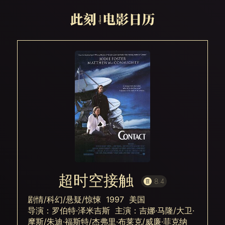
超时空接触
8.4
剧情/科幻/悬疑/惊悚 1997 美国
导演：罗伯特·泽米吉斯 主演：吉娜·马隆/大卫·
摩斯/朱迪·福斯特/杰弗里·布莱克/威廉·菲克纳