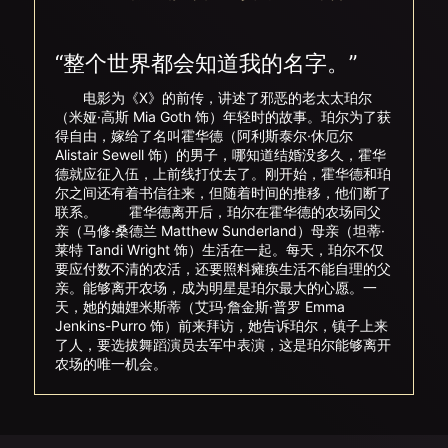
“整个世界都会知道我的名字。”
电影为《X》的前传，讲述了邪恶的老太太珀尔
（米娅·高斯 Mia Goth 饰）年轻时的故事。珀尔为了获
得自由，嫁给了名叫霍华德（阿利斯泰尔·休厄尔
Alistair Sewell 饰）的男子，哪知道结婚没多久，霍华
德就应征入伍，上前线打仗去了。刚开始，霍华德和珀
尔之间还有着书信往来，但随着时间的推移，他们断了
联系。 霍华德离开后，珀尔在霍华德的农场同父
亲（马修·桑德兰 Matthew Sunderland）母亲（坦蒂·
莱特 Tandi Wright 饰）生活在一起。每天，珀尔不仅
要应付数不清的农活，还要照料瘫痪生活不能自理的父
亲。能够离开农场，成为明星是珀尔最大的心愿。一
天，她的妯娌米斯蒂（艾玛·詹金斯·普罗 Emma
Jenkins-Purro 饰）前来拜访，她告诉珀尔，镇子上来
了人，要选拔舞蹈演员去军中表演，这是珀尔能够离开
农场的唯一机会。