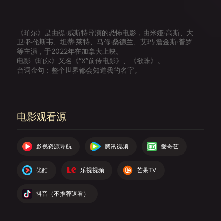
《珀尔》是由缇·威斯特导演的恐怖电影，由米娅·高斯、大
卫·科伦斯韦、坦蒂·莱特、马修·桑德兰、艾玛·詹金斯·普罗
等主演，于2022年在加拿大上映。
电影《珀尔》又名《“X”前传电影》、《欲珠》。
台词金句：整个世界都会知道我的名字。
电影观看源
影视资源导航
腾讯视频
爱奇艺
优酷
乐视视频
芒果TV
抖音（不推荐速看）