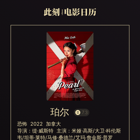
珀尔
7.3
恐怖 2022 加拿大
导演：缇·威斯特 主演：米娅·高斯/大卫·科伦斯
韦/坦蒂·莱特/马修·桑德兰/艾玛·詹金斯·普罗