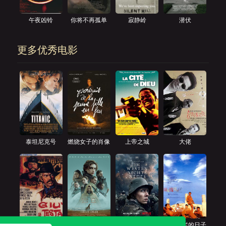
午夜凶铃
你将不再孤单
寂静岭
潜伏
更多优秀电影
泰坦尼克号
燃烧女子的肖像
上帝之城
大佬
革命往事
沙丘
西线无战事
阳光灿烂的日子