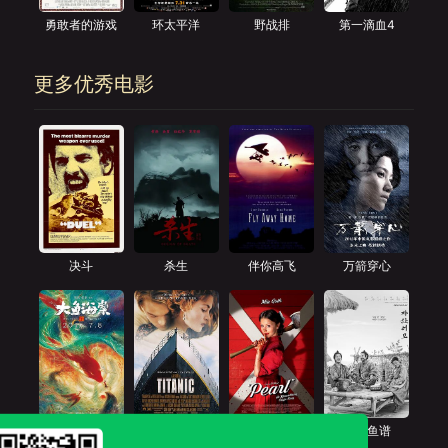
勇敢者的游戏
环太平洋
野战排
第一滴血4
更多优秀电影
决斗
杀生
伴你高飞
万箭穿心
大鱼海棠
泰坦尼克号
珀尔
兹山鱼谱