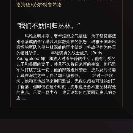
洛海德/劳尔·特鲁希洛
“我们不妨回归丛林。”
玛雅文明末期，奢华淫靡之气蔓延，为了祭奠那些
刚刚落成的金字塔以及驱散众神的愤怒，玛雅王国派出
强悍的军队入侵丛林深处的弱小部落，将战俘作为祭天
的牺牲斩杀。 年轻骁勇的战士虎爪（Rudy
Youngblood 饰）和族人过着平静的生活，他有可爱的
儿子和美丽的妻子，并且不久将迎来新的生命。但玛雅
军队打破了这一切，他的部落遭到袭击，虎爪及时将妻
儿藏在深坑之中，自己却不慎被俘。 经过一路坎
坷，他和其他战俘来到玛雅城。无数头颅被可耻的刽子
手斩落，但即便在这个时刻，虎爪也念念不忘丛林深处
的妻儿。只要一息尚存，他无论如何也要回到妻儿的身
边……