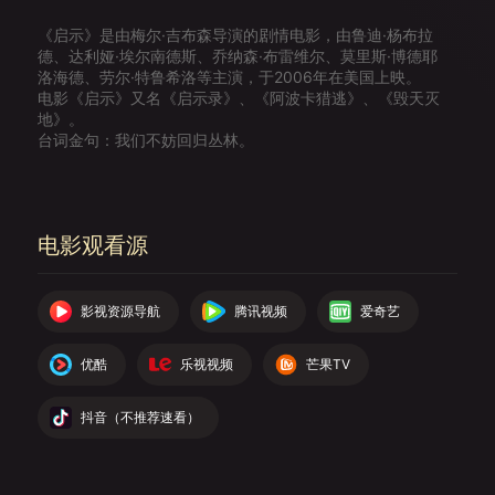
《启示》是由梅尔·吉布森导演的剧情电影，由鲁迪·杨布拉
德、达利娅·埃尔南德斯、乔纳森·布雷维尔、莫里斯·博德耶
洛海德、劳尔·特鲁希洛等主演，于2006年在美国上映。
电影《启示》又名《启示录》、《阿波卡猎逃》、《毁天灭
地》。
台词金句：我们不妨回归丛林。
电影观看源
影视资源导航
腾讯视频
爱奇艺
优酷
乐视视频
芒果TV
抖音（不推荐速看）