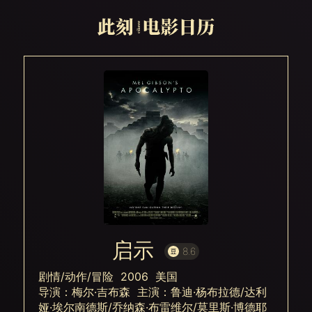
启示
8.6
剧情/动作/冒险 2006 美国
导演：梅尔·吉布森 主演：鲁迪·杨布拉德/达利
娅·埃尔南德斯/乔纳森·布雷维尔/莫里斯·博德耶