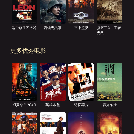
这个杀手不太冷
西线无战事
空中监狱
指环王3：王者
无敌
更多优秀电影
银翼杀手2049
英雄本色
记忆碎片
春光乍泄