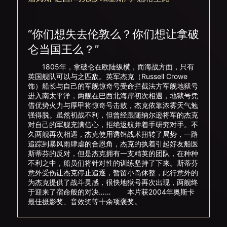
“你们想失去伦敦么？你们想让拿破
仑当国王么？”
1805年，拿破仑在欧陆纵横，而海战方面，只有
英国舰队可以与之匹敌。英军杰克（Russell Crowe
饰）船长与自己的军舰惊奇号受命拦截法方军舰地狱号
进入南太平洋，两舰在巴西北海岸初次相遇，地狱号凭
借优势火力与厚甲将惊奇号击败，杰克依靠浓雾天气勉
强得脱。虽然初战不利，但曾经跟随纳尔逊将军的杰克
对自己的军舰充满信心，拒绝返航并着手研究对手。不
久两舰再次相遇，杰克使用诱饵战术扭转了局势，一路
追踪到暴风雨肆虐的合恩角，杰克的执着引起好友船医
斯蒂芬的反对，但是杰克拥有一支精英的团队，在种种
不利之中，船员们将针对性的训练坚持了下来。斯蒂芬
意外受伤让杰克停止追逐，暂留小岛休整，此行意外的
为杰克提供了战斗灵感，很快地狱号再次出现，两舰终
于迎来了宿命般的对决…… 本片获2004年奥斯卡
最佳摄影奖、音效奖等十余项褒奖。