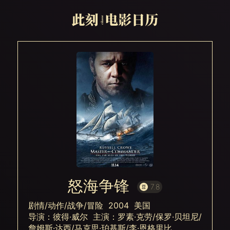
怒海争锋
7.8
剧情/动作/战争/冒险 2004 美国
导演：彼得·威尔 主演：罗素·克劳/保罗·贝坦尼/
詹姆斯·达西/马克思·珀基斯/李·恩格里比