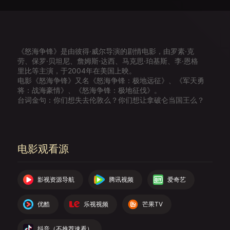
《怒海争锋》是由彼得·威尔导演的剧情电影，由罗素·克
劳、保罗·贝坦尼、詹姆斯·达西、马克思·珀基斯、李·恩格
里比等主演，于2004年在美国上映。
电影《怒海争锋》又名《怒海争锋：极地远征》、《军天勇
将：战海豪情》、《怒海争锋：极地征伐》。
台词金句：你们想失去伦敦么？你们想让拿破仑当国王么？
电影观看源
影视资源导航
腾讯视频
爱奇艺
优酷
乐视视频
芒果TV
抖音（不推荐速看）