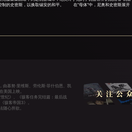
”控制的史密斯，以换取锡安的和平。 在“母体”中，尼奥和史密斯展开
，由基努·里维斯、劳伦斯·菲什伯恩、凯
年在美国上映。
变世纪》、《骇客任务完结篇：最后战
《骇客帝国3》。
法随心所欲。