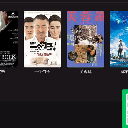
皮书
一个勺子
芙蓉镇
你