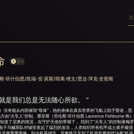
命
8.8
·菲什伯恩/凯瑞-安·莫斯/雨果·维文/贾达·萍克·史密斯
就是我们总是无法随心所欲。 ”
s 饰）没有能从内部摧毁“母体”，他的身体在真实世界的飞船上陷于昏迷，思
车人”控制。墨菲斯（劳伦斯·菲什伯恩 Laurence Fishburne 饰）
s 饰）等人知道了尼奥的情况，在守护天使的带领下， 找到了“火车人”的控制者梅
子乌贼部队对锡安发起了猛烈的攻击，人类组织所有机甲战士展开顽强
船克服重重困难，到达机器城市，尼奥终于见到了机器世界的统治者“机器