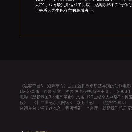
大帝”，双方谈判并达成了协议：尼奥除掉不受“母体
了关系人类生死存亡的最后决斗。
《黑客帝国3：矩阵革命》是由拉娜·沃卓斯基导演的动作电影
瑞-安·莫斯、雨果·维文、贾达·萍克·史密斯等主演，于2003
电影《黑客帝国3：矩阵革命》又名《22世纪杀人网络3：惊
役》、《廿二世纪杀人网络3：惊变世纪》、《黑客帝国3》、
台词金句：活了这么久，我领悟到一个道理，就是我们总是无