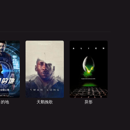
目的地
天鹅挽歌
异形