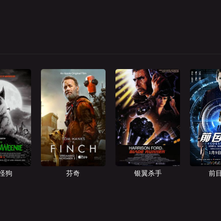
怪狗
芬奇
银翼杀手
前