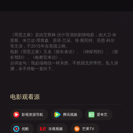
《罪恶之家》是由艾斯林·沃什导演的剧情电影，由大卫·休
里斯、米兰达·理查森、苏菲·兰朵、肯·斯托特、芬恩·科尔
等主演，于2015年在英国上映。
电影《罪恶之家》又名《探长来访》、《神探驾到》、《探
长驾到》、《检察官来访》。
台词金句：我必须相信一样东西，不然我无所寄托，坠入深
渊，永不停歇一直向下。
电影观看源
影视资源导航
腾讯视频
爱奇艺
优酷
乐视视频
芒果TV