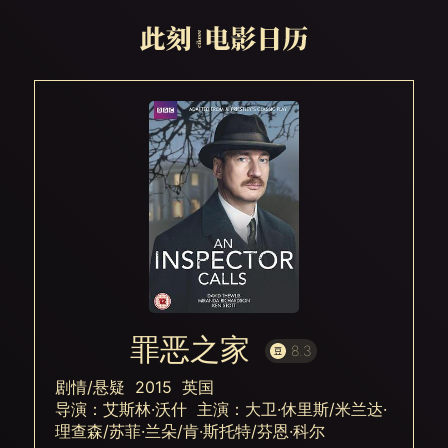
罪恶之家
8.3
剧情/悬疑 2015 英国
导演：艾斯林·沃什 主演：大卫·休里斯/米兰达·
理查森/苏菲·兰朵/肯·斯托特/芬恩·科尔