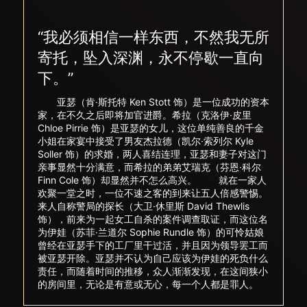
“我必须相信一样东西，不然我无所
寄托，坠入深渊，永不停歇一直向
下。”
亚瑟（肯·斯托特 Ken Stott 饰）是一位成功的资本
家，在不久之后即将加官进爵。希拉（克洛伊·皮里
Chloe Pirrie 饰）是亚瑟的女儿，这位单纯善良的千金
小姐在家宴中接受了男友杰拉德（凯尔·索列尔 Kyle
Soller 饰）的求婚，两人喜结连理，亚瑟和妻子对这门
亲事显然十分满意，而希拉的弟弟艾瑞克（芬恩·科尔
Finn Cole 饰）却显然并不怎么高兴。 就在一家人
欢聚一堂之时，一位不速之客的到来让五人倍感警惕。
来人自称警局的探长（大卫·休里斯 David Thewlis
饰），前来为一起女工自杀的案件调查取证，而这位名
为伊娃（苏菲·兰道尔 Sophie Rundle 饰）的可怜姑娘
曾经在亚瑟手下的工厂里干过活，并且因为领导罢工而
被亚瑟开除。亚瑟并不认为自己应该为伊娃的死负什么
责任，而随着时间的推移，众人渐渐发现，在这间狭小
的房间里，无论是有意或无心，每一个人都是罪人。