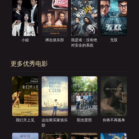
小姐
搏击俱乐部
我是谁：没有绝
无双
对安全的系统
更多优秀电影
我们天上见
达拉斯买家俱乐
阳光普照
你将不再孤单
部