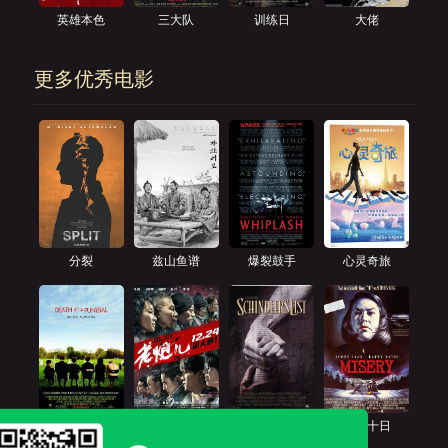
英雄本色
三大队
训练日
大佬
更多优秀电影
分裂
兹山鱼谱
爆裂鼓手
心灵奇旅
葬礼上的死亡
老炮儿
辛德勒的名单
危情十日