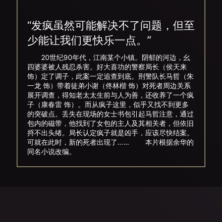
“发疯虽然可能解决不了问题，但至
少能让我们更快乐一点。”
20世纪90年代，江南某个小镇。阴郁的河边，幺
四婆婆被人残忍杀害。好大喜功的警察局长（侯天来
饰）定了调子，此案一定追查到底。刑警队长马哲（朱
一龙 饰）带着徒弟小谢（佟林楷 饰）对死者周边关系
展开调查，得知老太太生前与人为善，还收养了一个疯
子（康春雷 饰）。而从疯子这里，似乎又找不到更多
的突破点。丢失在现场的女士书包引起马哲注意，通过
包内的磁带，他找到了女包的主人及其相关者，但依旧
捋不出头绪。局长认定疯子就是凶手，应该尽快结案。
可就在此时，新的死者出现了…… 本片根据余华的
同名小说改编。