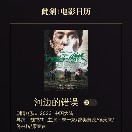
河边的错误
7.2
剧情/犯罪 2023 中国大陆
导演：魏书钧 主演：朱一龙/曾美慧孜/侯天来/
佟林楷/康春雷