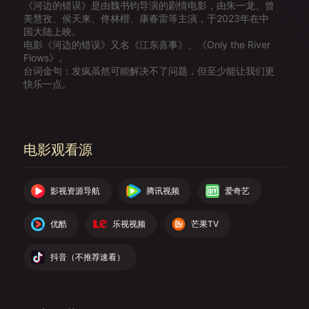
《河边的错误》是由魏书钧导演的剧情电影，由朱一龙、曾
美慧孜、侯天来、佟林楷、康春雷等主演，于2023年在中
国大陆上映。
电影《河边的错误》又名《江东喜事》、《Only the River
Flows》。
台词金句：发疯虽然可能解决不了问题，但至少能让我们更
快乐一点。
电影观看源
影视资源导航
腾讯视频
爱奇艺
优酷
乐视视频
芒果TV
抖音（不推荐速看）