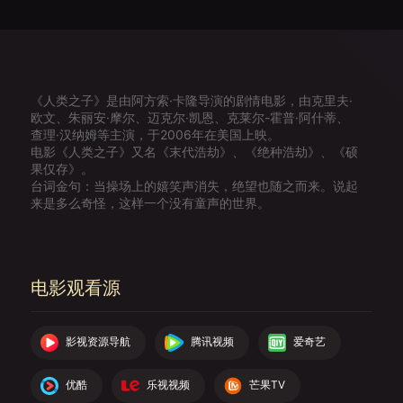
《人类之子》是由阿方索·卡隆导演的剧情电影，由克里夫·
欧文、朱丽安·摩尔、迈克尔·凯恩、克莱尔-霍普·阿什蒂、
查理·汉纳姆等主演，于2006年在美国上映。
电影《人类之子》又名《末代浩劫》、《绝种浩劫》、《硕
果仅存》。
台词金句：当操场上的嬉笑声消失，绝望也随之而来。说起
来是多么奇怪，这样一个没有童声的世界。
电影观看源
影视资源导航
腾讯视频
爱奇艺
优酷
乐视视频
芒果TV