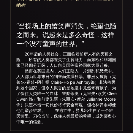
纳姆
“当操场上的嬉笑声消失，绝望也随
之而来。说起来是多么奇怪，这样
一个没有童声的世界。”
20年后的人类社会，正面临着前所未有的灭顶之
险——所有的人类都丧失了生育能力，而东欧和非洲国
家已经四分五裂，人口向英国等富裕国家大量迁移。
然而在英国境内，人们正陷入一片混乱和恐慌中。
人人都为世界末日的到来而焦躁狂暴。非洲女孩肯（克
莱尔-霍普•阿什提 Claire-Ho pe Ashitey饰）非法移民
到这个国家，但令人振奋的是她腹中竟然怀有孩子。为
了保住人类唯一的血脉，警察蒂奥（克里夫•欧文 Clive
Owen 饰）和前妻朱丽（朱丽安•摩尔 Julianne Moore
饰）决定不惜一切代价将肯安全离境，但枪林弹雨却使
他们举步维艰。 在逃亡中，婴儿出生在了一个难
民营里。刀枪当前，保住人类最后的希望，成为蒂奥心
中唯一的信念。