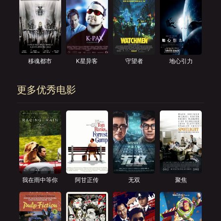
移魂都市
K星异客
守望者
地心引力
更多优秀电影
我在雨中等你
阿甘正传
无双
聚焦