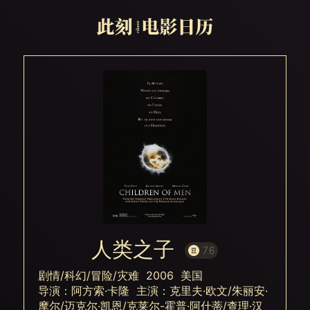
人类之子
7.6
剧情/科幻/冒险/灾难 2006 美国
导演：阿方索·卡隆 主演：克里夫·欧文/朱丽安·
摩尔/迈克尔·凯恩/克莱尔-霍普·阿什蒂/查理·汉